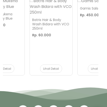
Gamis Salsabila
G
Rp. 450.000
R
Batris Hair & Body
Wash Bidara with VCO
250ml
Rp. 60.000
Lihat Detail
Lihat Detail