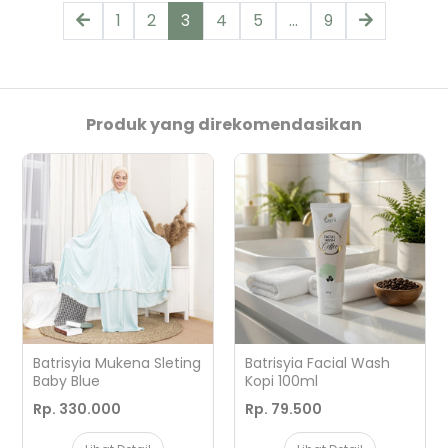
1
2
3
4
5
...
9
Produk yang direkomendasikan
Batrisyia Mukena Sleting
Batrisyia Facial Wash
Baby Blue
Kopi 100ml
Rp. 330.000
Rp. 79.500