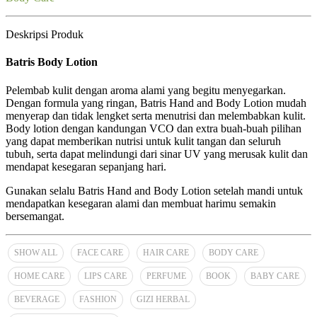
Deskripsi Produk
Batris Body Lotion
Pelembab kulit dengan aroma alami yang begitu menyegarkan.
Dengan formula yang ringan, Batris Hand and Body Lotion mudah
menyerap dan tidak lengket serta menutrisi dan melembabkan kulit.
Body lotion dengan kandungan VCO dan extra buah-buah pilihan
yang dapat memberikan nutrisi untuk kulit tangan dan seluruh
tubuh, serta dapat melindungi dari sinar UV yang merusak kulit dan
mendapat kesegaran sepanjang hari.
Gunakan selalu Batris Hand and Body Lotion setelah mandi untuk
mendapatkan kesegaran alami dan membuat harimu semakin
bersemangat.
SHOW ALL
FACE CARE
HAIR CARE
BODY CARE
HOME CARE
LIPS CARE
PERFUME
BOOK
BABY CARE
BEVERAGE
FASHION
GIZI HERBAL