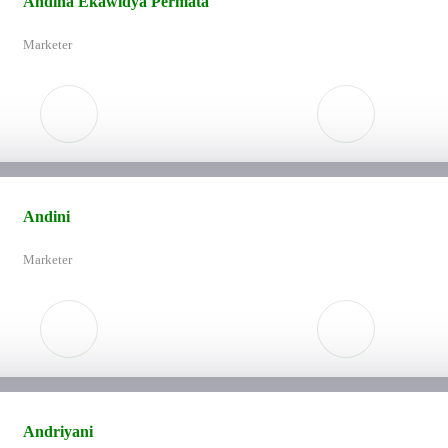
Andina Ekawidya Permata
Marketer
Andini
Marketer
Andriyani