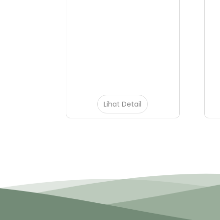
il
Lihat Detail