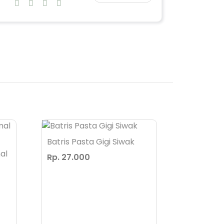
Batris Pasta Gigi Siwak
al
Batris B
Rp. 27.000
Milk wit
Rp. 53.0