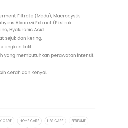
erment Filtrate (Madu), Macrocystis
hycus Alvarezii Extract (Ekstrak
ne, Hyaluronic Acid.
 sejuk dan kering.
angkan kulit.
ah yang membutuhkan perawatan intensif.
bih cerah dan kenyal.
Y CARE
HOME CARE
LIPS CARE
PERFUME