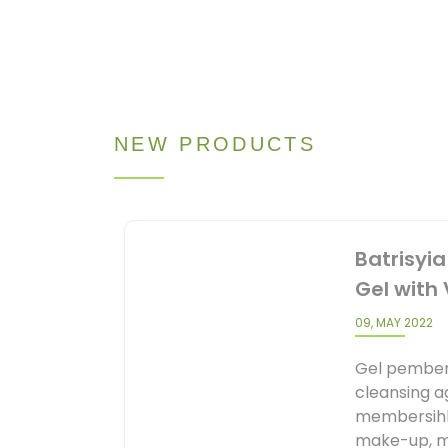
NEW PRODUCTS
Batrisyia
Gel with
09, MAY 2022
Gel pember
cleansing 
membersihk
make-up, mi