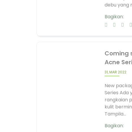
debu yang m
Bagikan:
Coming s
Acne Ser
31, MAR 2022
New packagi
Series Ada y
rangkaian p
kulit bermi
Tampila...
Bagikan: