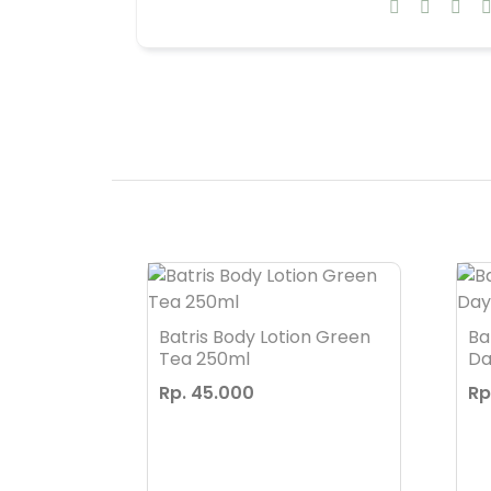
er 60ml
Batris Body Lotion Green
Ba
Tea 250ml
Da
Rp. 45.000
Rp