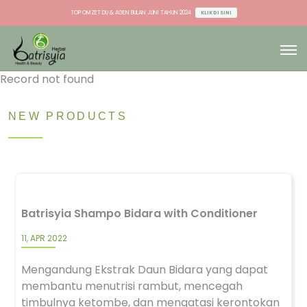
TOP OMZET DU & AGEN BULAN JUNI TAHUN 2024
KLIK DI SINI
TOP OMZET STOCKIST BULAN JUNI TAHUN 2024
KLIK DI SINI
TOP OMZET DU & AGEN BULAN JUNI TAHUN 2024
KLIK DI SINI
Record not found
NEW PRODUCTS
Batrisyia Shampo Bidara with Conditioner
11, APR 2022
Mengandung Ekstrak Daun Bidara yang dapat
membantu menutrisi rambut, mencegah
timbulnya ketombe, dan mengatasi kerontokan