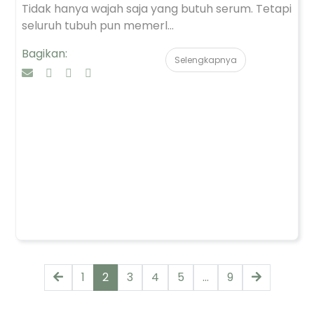
Tidak hanya wajah saja yang butuh serum. Tetapi
seluruh tubuh pun memerl...
Bagikan:
Selengkapnya
1
2
3
4
5
...
9